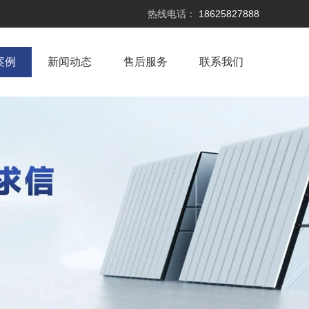
热线电话：
18625827888
案例
新闻动态
售后服务
联系我们