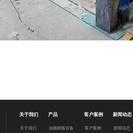
关于我们
产品
客户案例
新闻动态
关于我们
油脂精炼设备
客户案例
新闻动态