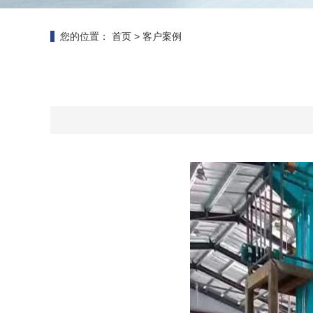
您的位置：
首页
>
客户案例